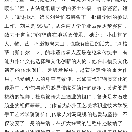
暖阳当空，古法造纸研学馆的夯土外墙上竹影婆娑。馆
内，“新村民”、馆长刘兰忙着筹备下一批研学团的参观
工作。刘兰是“95后”，从湖南大学毕业后便逐梦乡村，
致力于道官冲的非遗在地活态传承。她说：“小山村的
人、物、艺，不必搬离大山，也能有自己的活力。”,4.格
萨（斯）尔，,2、的非遗传承人应是在继承传统中，有
能力作出文化选择和文化创新的人物，他在非物质文化
遗产的传承保护、延续发展中，起着决定性的重大作
用，也受到人民的尊重与敬仰。比如古代非物质文化的
传承中，华佗与孙思邈是传统医药行的始祖，黄道婆是
棉纺的祖师，杜康被传为造酒业的祖师，鲁班是木石建
筑业的祖师等等。,（作者为苏州工艺美术职业技术学院
手工艺术学院院长）,传承人对马尾绣的热爱与坚持，不
仅改变了自身的生活，在扩大经营的过程中还吸纳了一
批水族姐妹跟随她们学习、制作马尾绣，促进了马尾绣