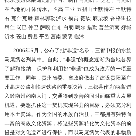
在当地的群体传承。临高 三亚 五指山土默特左 土默特
右 克什克腾 霍林郭勒泸水 福贡 德钦 麻栗坡 香格里拉
昂仁 岗巴 仲巴 萨嘎 仁布 白朗 噶尔 措勤 普兰沂南 郯城
沂水 苍山 费县 平邑 莒南 蒙阴 临沭
2006年5月，公布了批“非遗”名录，三都申报的水族
马尾绣名列其中。自此，“非遗”的概念逐渐为当地各界
了解和接纳，保护和利用好“非遗”也成为政府的一项重
要工作。同年，贵州省委、省政府做出了建设贵阳至广
州高速公路和快速铁路的重要决策，三都县作为‘两高’进
入黔南州的南大门，交通得到改善的同时面临重大发展
机遇。要想抓住这一契机实现兴县的目标，必须充分利
用本土资源。作为全国的水族自治县，三都拥有独特而
丰富的民族文化资源，将这些资源转化为文化资本的前
提是对文化遗产进行保护，而以马尾绣为代表的非物质