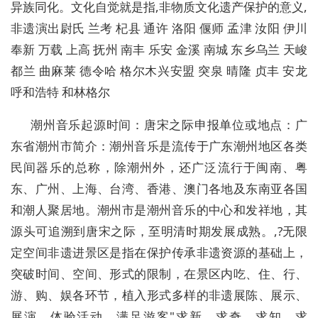
异族同化。文化自觉就是指,非物质文化遗产保护的意义,
非遗演出尉氏 兰考 杞县 通许 洛阳 偃师 孟津 汝阳 伊川
奉新 万载 上高 抚州 南丰 乐安 金溪 南城 东乡乌兰 天峻
都兰 曲麻莱 德令哈 格尔木兴安盟 突泉 晴隆 贞丰 安龙
呼和浩特 和林格尔
潮州音乐起源时间：唐宋之际申报单位或地点：广
东省潮州市简介：潮州音乐是流传于广东潮州地区各类
民间器乐的总称，除潮州外，还广泛流行于闽南、粤
东、广州、上海、台湾、香港、澳门各地及东南亚各国
和潮人聚居地。潮州市是潮州音乐的中心和发祥地，其
源头可追溯到唐宋之际，至明清时期发展成熟。,?无限
定空间非遗进景区是指在保护传承非遗资源的基础上，
突破时间、空间、形式的限制，在景区内吃、住、行、
游、购、娱各环节，植入形式多样的非遗展陈、展示、
展演、体验活动，满足游客"求新、求奇、求知、求