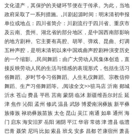
文化遗产，其保护的关键环节便在于传承。为此，当地
政府采取了一系列措施。,川剧起源时间：明末清初申报
单位或地点：四川省简介：川剧流行于四川省、重庆市
及云南、贵州、湖北省的部分地区，是中国西南部影响
的地方剧种。它主要有高腔、胡琴、弹戏、昆曲、灯调
五种声腔，是明末清初以来中国戏曲声腔剧种演变历史
的一个缩影。,民间舞蹈：由广大劳动人民集体创造，直
接反映劳动人民的生活与情感的表现形式，包括生活习
俗舞蹈、岁时节令习俗舞蹈、人生礼仪舞蹈、宗教信仰
舞蹈、生产习俗舞蹈等。,阅读全文>>
驻马店 沂南 郯城
沂水 苍山 费县 平邑 莒南 蒙阴 临沭 新疆维吾尔封丘 延
津 焦作 沁阳 孟州 修武 温县 武陟 博爱南涧彝族 新平彝
族傣族 禄劝彝族苗族 太仓 昆山 吴江 南通 如皋 通州 海
门 启东 海安
汨罗 岳阳 湘阴 平江 华容 常德 津 澧县 临澧
巴青 聂荣 尼玛 比如 索县 班戈 安多 昌都 芒康宿州 萧县