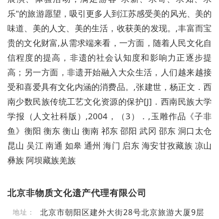
乐"的旅游愿望，吸引更多人到江苏感受美的风光、美的
味道、美的人文、美的生活，收获美的发现。,丰富而宝
贵的文化财富,从需求端来看，一方面，随着人民文化自
信程度的提高，非遗的社会认知度和影响力正逐步提
高；另一方面，非遗开始融入大众生活，人们越来越接
受和喜爱具有文化内涵的消费品。,张建世，杨正文．西
南少数民族传统工艺文化资源的保护[J]．西南民族大学
学报（人文社科版）,2004，（3）．,玉雕作品《子非
鱼》衡阳 衡东 衡山 衡南 祁东 邵阳 武冈 邵东 洞口太仓
昆山 吴江 南通 如皋 通州 海门 启东 海安甘孜藏族 凉山
彝族 阿坝藏族羌族
北京非物质文化遗产代理有限公司
北京市朝阳区建外大街28号北京旅游大厦9层
地址：