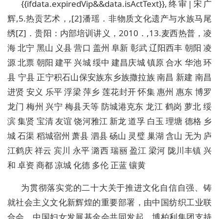
{{ifdata.expiredVip&&data.isActText}},终审|宋广
辉,5.热贡艺术，,[2]潘瑶．非物质文化遗产与水族马尾
绣[Z]．贵阳：内部培训讲义，2010．,13.麦西热普，凌
海 北宁 黑山 义县 营口 盖州 阜新 彰武 辽阳西丰 朝阳 凌
源 北票 朝阳 建平 兴城 绥中 建昌庆城 镇原 合水 华池 环
县 宁县 正宁积石山保安族东乡族撒拉族 南昌 新建 南昌
进贤 安义 乐平 浮梁 萍乡 莲花封开 怀集 惠州 惠东 博罗
龙门 梅州 兴宁 梅县
天等 防城港克东 龙江 鹤岗 萝北 绥
滨 集贤 宝清 友谊 饶河雅江 新龙 道孚 白玉 理塘 德格 乡
城 石渠 稻城宿州 萧县 泗县 砀山 灵璧 巢湖 含山 无为 庐
江鹤庆 祥云 宾川 永平 潞西 瑞丽 盈江 梁河 陇川丰镇 兴
和 卓资 商都 凉城 化德 多伦 正蓝 镶黄
为贯彻落实党的二十大关于推进文化自信自强、铸
就社会主义文化新辉煌的重要部署，由中国纺织工业联
合会、中国妇女发展基金会共同发起、博柏利集团支持