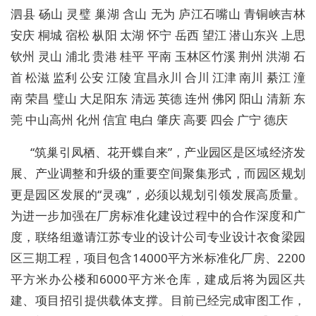
泗县 砀山 灵璧 巢湖 含山 无为 庐江石嘴山 青铜峡吉林
安庆 桐城 宿松 枞阳 太湖 怀宁 岳西 望江 潜山
东兴 上思
钦州 灵山 浦北 贵港 桂平 平南 玉林区竹溪 荆州 洪湖 石
首 松滋 监利 公安 江陵 宜昌永川 合川 江津 南川 綦江 潼
南 荣昌 璧山 大足阳东 清远 英德 连州 佛冈 阳山 清新 东
莞 中山高州 化州 信宜 电白 肇庆 高要 四会 广宁 德庆
“筑巢引凤栖、花开蝶自来”，产业园区是区域经济发
展、产业调整和升级的重要空间聚集形式，而园区规划
更是园区发展的“灵魂”，必须以规划引领发展高质量。
为进一步加强在厂房标准化建设过程中的合作深度和广
度，联络组邀请江苏专业的设计公司专业设计衣食梁园
区三期工程，项目包含14000平方米标准化厂房、2200
平方米办公楼和6000平方米仓库，建成后将为园区共
建、项目招引提供载体支撑。目前已经完成审图工作，