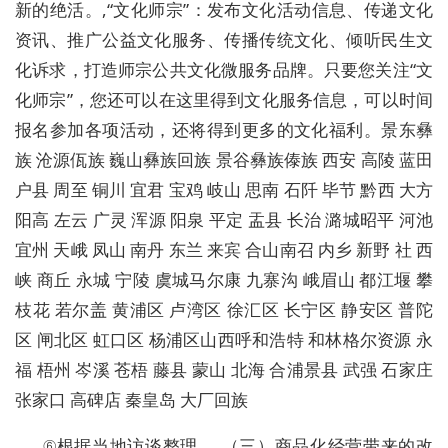
新的绝活。,“文化师宗”：发布文化活动信息、传递文化
资讯、推广公益文化服务、传播传统文化、倾听民生文
化诉求，打造师宗公共文化微服务品牌。只要您关注“文
化师宗”，您还可以在这里得到文化服务信息，可以时间
报名参加各项活动，还将得到更多的文化福利。景东彝
族 沧源佤族 巍山彝族回族 景谷彝族傣族 西安 高陵 蓝田
户县 周至 铜川 宜君 宝鸡 岐山 思南 石阡 毕节 黔西 大方
阳高 左云 广灵 浑源 阳泉 平定 盂县 长治 潞城昭平 河池
宜州 天峨 凤山 南丹 东兰 来宾 合山南召 内乡 新野 社 西
峡 商丘 永城 宁陵 虞城
马尔康 九寨沟 峨眉山 都江堰 攀
枝花 若尔盖 黄浦区 卢湾区 徐汇区 长宁区 静安区 普陀
区 闸北区 虹口区 杨浦区山西呼和浩特 和林格尔资源 永
福 梧州 岑溪 苍梧 藤县 蒙山 北海 合浦景县 武强 石家庄
张家口 高碑店 秦皇岛 大厂回族
⑥根据当地访谈整理。,（三）商品化经营带来的改