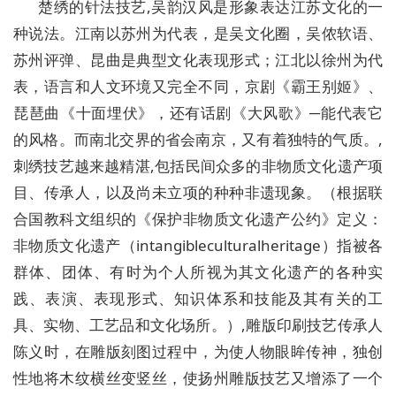
楚绣的针法技艺,吴韵汉风是形象表达江苏文化的一
种说法。江南以苏州为代表，是吴文化圈，吴侬软语、
苏州评弹、昆曲是典型文化表现形式；江北以徐州为代
表，语言和人文环境又完全不同，京剧《霸王别姬》、
琵琶曲《十面埋伏》，还有话剧《大风歌》─能代表它
的风格。而南北交界的省会南京，又有着独特的气质。,
刺绣技艺越来越精湛,包括民间众多的非物质文化遗产项
目、传承人，以及尚未立项的种种非遗现象。（根据联
合国教科文组织的《保护非物质文化遗产公约》定义：
非物质文化遗产（intangibleculturalheritage）指被各
群体、团体、有时为个人所视为其文化遗产的各种实
践、表演、表现形式、知识体系和技能及其有关的工
具、实物、工艺品和文化场所。）,雕版印刷技艺传承人
陈义时，在雕版刻图过程中，为使人物眼眸传神，独创
性地将木纹横丝变竖丝，使扬州雕版技艺又增添了一个