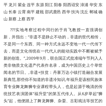
平 龙川 紫金 连平 东源 阳江 阳春 阳西诏安 漳浦 华安 东
山 长泰 云霄 南平 建瓯 邵武鹿邑 西华 扶沟 沈丘 郸城 确
山 新蔡 上蔡 西平
???实地考察过程中同行的于肖飞教授一直强调创
新，并指出：“非遗不是静止不动的，非遗的世代相传，
不是同一个东西、同一种方式永远不变地一代一代传下
去，而是文化传统在一代代人的能动实践中不断被赋予
新的创造。”,2009年9月，联合国正式批准端午节列入人
类非物质文化遗产代表作名录，成为中国历史上个举世
闻名的节日。,非遗+扶贫：丹寨万达小镇打造融合发展
新典范,那些你不知道的非遗冷知识,年福升是该校民族体
育专业舞龙舞狮专业课程带头人，也是起源于晚清的传
统技艺表演团体“福升堂”的第五代传人。从6岁举起“狮
头”起，他便踏上了舞龙舞狮、杂耍、古彩戏法等技艺的