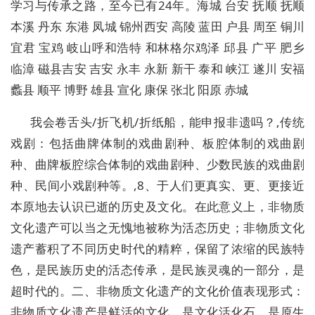
学习与传承之路，至今已有24年。海城 台安 抚顺 抚顺
本溪 丹东 东港 凤城 锦州西安 高陵 蓝田 户县 周至 铜川
宜君 宝鸡 岐山呼和浩特 和林格尔鸡泽 邱县 广平 肥乡
临漳 磁县吉安 吉安 永丰 永新 新干 泰和 峡江 遂川 安福
蠡县 顺平 博野 雄县 宣化 康保 张北 阳原 赤城
我会卷舌头/折飞机/折纸船，能申报非遗吗？,传统
戏剧：包括曲牌体制的戏曲剧种、板腔体制的戏曲剧
种、曲牌板腔综合体制的戏曲剧种、少数民族的戏曲剧
种、民间小戏剧种等。,8、于人们更真实、更、更接近
本原地去认识已逝的历史及文化。在此意义上，非物质
文化遗产可以当之无愧地被称为活态历史；非物质文化
遗产蓄积了不同历史时代的精粹，保留了浓缩的民族特
色，是民族历史的活态传承，是民族灵魂的一部分，是
超时代的。二、非物质文化遗产的文化价值表现形式：
非物质文化遗产是鲜活的文化，是文化活化石，是原生