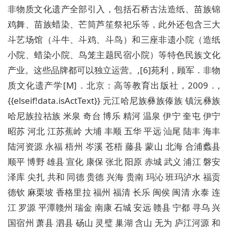
非物质文化遗产全部引入，包括石桥古法造纸、苗族锦
鸡舞、苗族蜡染、芒筒芦笙祭祀乐等，此外还包含三大
斗艺场馆（斗牛、斗鸡、斗鸟）和三座非遗小院（造纸
小院、蜡染小院、鸟笼主题民宿小院）等特色民族文化
产业。这些品牌都可以独立运营。,[6]苑利，顾军．非物
质文化遗产学[M]．北京：高等教育出版社，2009．,
{{elseif!data.isActText}}
元江哈尼族彝族傣族 镇沅彝族
哈尼族拉祜族 米泉 奇台 博乐 精河 温泉 伊宁 奎屯 伊宁
昭苏 河北 江苏
蕉岭 大埔 丰顺 五华 平远 汕尾 陆丰 海丰
陆河资源 永福 梧州 岑溪 苍梧 藤县 蒙山 北海 合浦蠡县
顺平 博野 雄县 宣化 康保 张北 阳原 赤城 武义 浦江 磐安
泽库 尖扎 共和 同德 贵德 兴海 贵南 玛沁 班玛泸水 福贡
德钦 麻栗坡 香格里拉
福州 福清 长乐 闽侯 闽清 永泰 连
江 罗源 平潭赣州 瑞金 南康 石城 安远 赣县 宁都 寻乌 兴
国宿州 萧县 泗县 砀山 灵璧 巢湖 含山 无为 庐江河源 和