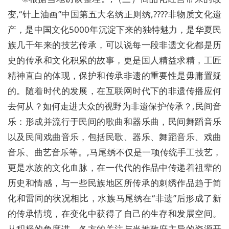
变,“针上油画”中国第五大名绣正则绣,????非物质文化遗
产，是中国文化5000年沉淀下来的独特魅力，是华夏民
族几千年来的技艺传承，可以说每一段非遗文化都是历
史的传承和文化积累的故事，更是国人精益求精，工匠
精神直白的体现，保护和传承非遗的重要性是毋庸置疑
的。随着时代的发展，在互联网时代下的非遗传播应何
去何从？如何走进大众的视野为非遗保护传承？,民间音
乐：形成并流行于民间的歌曲和器乐曲，民间舞蹈音乐
以及民间戏曲音乐，包括民歌、器乐、舞蹈音乐、戏曲
音乐、曲艺音乐等。,马尾绣不仅是一项传统手工技艺，
更是水族的文化血脉，在一代代的作品中传递着祖辈的
历史和情感，与一些民族地区所传承的刺绣作品趋于简
化和雷同的状况相比，水族马尾绣在“非遗”后形成了新
的传承情境，在变化中获得了自己的生存和发展空间。
从积极的角度讲，各方的关注与当地政府主导的资源开