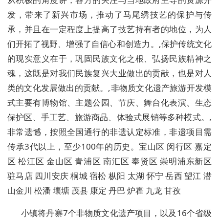
发，带来了新兴市场，推动了马尾绣技艺的保护与传
承，并且在一定程度上提高了技艺持有者的地位，为人
们开拓了视野、增强了自信心和创造力。,保护传统文化
的现实意义在于，巩固民族文化之根、弘扬民族精神之
魂，这既是对我们民族复兴大业做出的贡献，也是对人
类的文化发展做出的贡献。,非物质文化遗产旅游开发模
式主要有博物馆、主题公园、节庆、舞台化表演、生态
保护区、手工艺、旅游商品、体验式展销等多种模式。,
非常遗憾，按照全国通行的非遗认定标准，非遗项目需
传承3代以上，至少100年的历史。宝山区 闵行区 嘉定
区 松江区 金山区 青浦区 南汇区 奉贤区 崇明浦东新区
驻马店 四川安庆 桐城 宿松 枞阳 太湖 怀宁 岳西 望江 潜
山金川 松潘 壤塘 茂县 康定 丹巴 炉霍 九龙 甘孜
小镇将丹寨7个非物质文化遗产项目，以及16个省级