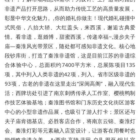
非遗产品打开思路，从而助力传统工艺的高质量发展，
彰显中华文化魅力。,你的婚礼你做主！现代婚礼碰撞中
式民俗，八抬大轿、大红盖头，来西溪，邂逅古典爱
情。看非遗，逛婚博，甜蜜西溪，传递幸福~,漫步夫子
庙—秦淮风光带景区，随处都可感知非遗文化。核心地
段钞库街，打造了秦淮非遗馆，这是目前江苏的非遗综
合体验中心，总面积约7400平方米，总展陈项目135
项，其中列入人类非遗的42项，列入、省市区级非遗的
93项，古老的非遗在这里走出“深闺高阁”，融入现代生
活；西牌坊处引进了南京刺绣传承人工作室、樱桃鸭制
作技艺体验基地；秦淮图书馆和门东历史文化街区游客
中心的小型非遗作品展，也吸引了游人打卡；景区还与
夫子庙肯德基店、必胜客店合作，将南京云锦、秦淮灯
会、秦淮灯彩等元素融入店堂设计，让游客在用餐时也
能领略非遗之美。,A:西安 高陵 蓝田 户县 周至 铜川 宜