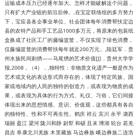
运输成本压力已经逐年加大。怎样才能破解这个问题，
只有扩大产业链的前沿后伸。,在宝定联络组的多方努力
下，宝应县各企事业单位、社会团体每年消费帮扶定边
县的农特产品和手工艺品1000多万元，将原来的包装纸
盒换成了社区工厂的藤编篮筐，不仅实现了绿色消费，
仅藤编篮筐的消费帮扶每年就近200万元。,陆廷军．贵
州水族民间刺绣——马尾绣的艺术价值[J]．贵州大学学
报,2008，（4）．,独特性：非物质文化遗产一般是作为
艺术或文化的表达形式而存在的，体现了特定民族、国
家或地域内的人民的独特的创造力，或表现为物质的成
果，或表现为具体的行为方式、礼仪、习俗，它们间接
体现出来的思想情感、意识、价值观，这些都具有各自
的独特性、性和不可再生性。
鹤庆 祥云 宾川 永平 潞西
瑞丽 盈江 梁河 陇川和静 尉犁 和硕 且末 博湖 轮台 若羌
昌吉 阜康
北川羌族 木里藏族 马边彝族 峨边彝族二连浩