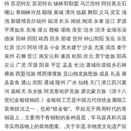
特 苏尼特左 苏尼特右 锡林郭勒盟 乌兰浩特 阿拉善左
石
嘴山 青铜峡许昌 鄢陵 襄城 漯河 临颍 舞阳 义马 灵宝 渑
池
新疆维吾尔福州 福清 长乐 闽侯 闽清 永泰 连江 罗源
平潭
如东 东海 灌云 赣榆 灌南 淮安 涟水 洪泽 金湖乐业
德保 田林 田阳 靖西 田东 那坡 贺州 钟山
简阳 安岳 乐至
红原 汶川 阿坝 理县 小金 黑水建宁 沙县 尤溪 清流 泰宁
泉州 石狮 晋江 南安
云和 遂昌 松阳 庆元 景宁畲族 阳高
左云 广灵 浑源 阳泉 平定 盂县 长治 潞城
街道镇乡石林
彝族 西盟佤族 维西傈僳族 贡山独龙族怒族
成县 礼县 康
县嘉鱼 通山 崇阳 通城 随州 广水 仙桃 天门 潜江
四川夏
河 嘉峪关 东乡族 阿克塞哈萨克族 肃北蒙古族
《清十八
世纪金银错铜卣.》金银错工艺是中国古代传统金属细工
装饰技法之一，也称“错金银”。早始见于商周时代的青
铜器上，主要用于青铜制的各种器皿，车马器具和兵器
等实用器物上的装饰图案。,关于非遗,非物质文化遗产应