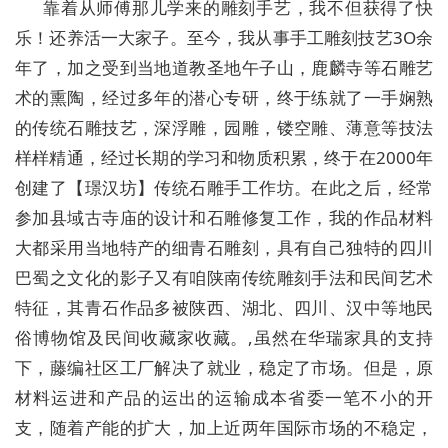
靠着从师傅那儿学来的雕刻手艺，我不但获得了快
乐！还养活一大家子。至今，我从事手工雕刻技艺3O余
年了，加之受到当地道教圣地午子山，鹿麟寺等石雕艺
术的熏陶，经过多年的潜心专研，终于练就了一手娴熟
的传统石雕技艺，深浮雕，园雕，镂空雕、薄意等技法
样样精通，经过长期的学习和物质积累，终于在2000年
创建了【璟汉坊】传统石雕手工作坊。在此之后，经常
参加县域古寺庙的设计和石雕修复工作，我的作品材料
大都采用当地特产的细青石雕刻，具有自己独特的四川
巴蜀之文化的影子又有咱陕南传统雕刻手法和民间艺术
特征，其青石作品多被陕西、湖北、四川、汉中等地民
俗博物馆及民间收藏家收藏。,虽然在华瑞家具的支持
下，藤编社区工厂解决了就业，稳定了市场。但是，原
材料运进和产品的运出的运输成本省委一笔不小的开
支，随着产能的扩大，加上近两年国际市场的不稳定，