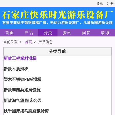
登录
注册
首页
产品
分类
资讯
问答
联系
当前位置 >
首页
> 产品信息
分类导航
新款工程塑料滑梯
新款木质滑梯
塑木不锈钢PE板滑梯
新款攀爬类拓展设施
新款淘气堡 蹦床公园
秋千蹦床摇马跷跷板转椅