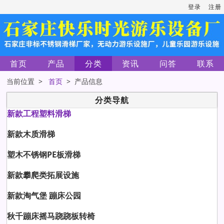
登录
注册
首页
产品
分类
资讯
问答
联系
当前位置 >
首页
> 产品信息
分类导航
新款工程塑料滑梯
新款木质滑梯
塑木不锈钢PE板滑梯
新款攀爬类拓展设施
新款淘气堡 蹦床公园
秋千蹦床摇马跷跷板转椅