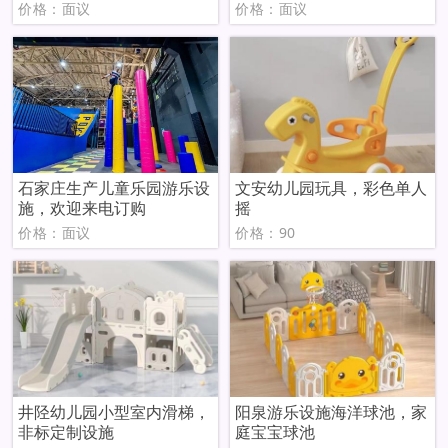
价格：面议
价格：面议
石家庄生产儿童乐园游乐设
文安幼儿园玩具，彩色单人
施，欢迎来电订购
摇
价格：面议
价格：90
井陉幼儿园小型室内滑梯，
阳泉游乐设施海洋球池，家
非标定制设施
庭宝宝球池