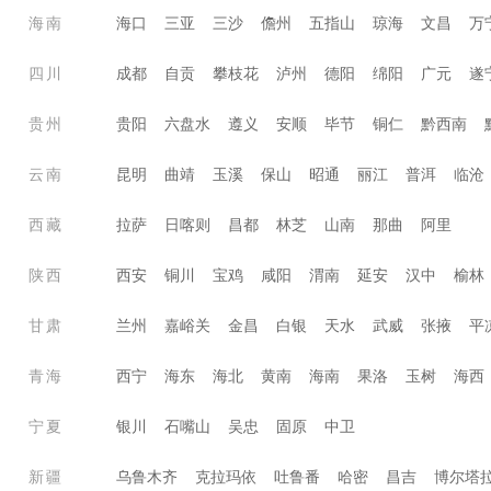
海南
海口
三亚
三沙
儋州
五指山
琼海
文昌
万
四川
成都
自贡
攀枝花
泸州
德阳
绵阳
广元
遂
贵州
贵阳
六盘水
遵义
安顺
毕节
铜仁
黔西南
云南
昆明
曲靖
玉溪
保山
昭通
丽江
普洱
临沧
西藏
拉萨
日喀则
昌都
林芝
山南
那曲
阿里
陕西
西安
铜川
宝鸡
咸阳
渭南
延安
汉中
榆林
甘肃
兰州
嘉峪关
金昌
白银
天水
武威
张掖
平
青海
西宁
海东
海北
黄南
海南
果洛
玉树
海西
宁夏
银川
石嘴山
吴忠
固原
中卫
新疆
乌鲁木齐
克拉玛依
吐鲁番
哈密
昌吉
博尔塔