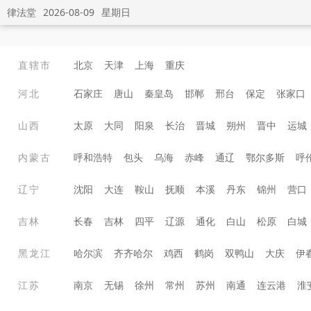
律法堂
2026-08-09
星期日
直辖市
北京
天津
上海
重庆
河北
石家庄
唐山
秦皇岛
邯郸
邢台
保定
张家口
山西
太原
大同
阳泉
长治
晋城
朔州
晋中
运城
内蒙古
呼和浩特
包头
乌海
赤峰
通辽
鄂尔多斯
呼
辽宁
沈阳
大连
鞍山
抚顺
本溪
丹东
锦州
营口
吉林
长春
吉林
四平
辽源
通化
白山
松原
白城
黑龙江
哈尔滨
齐齐哈尔
鸡西
鹤岗
双鸭山
大庆
伊
江苏
南京
无锡
徐州
常州
苏州
南通
连云港
淮