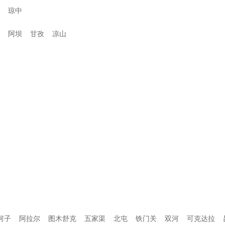
琼中
阿坝
甘孜
凉山
河子
阿拉尔
图木舒克
五家渠
北屯
铁门关
双河
可克达拉