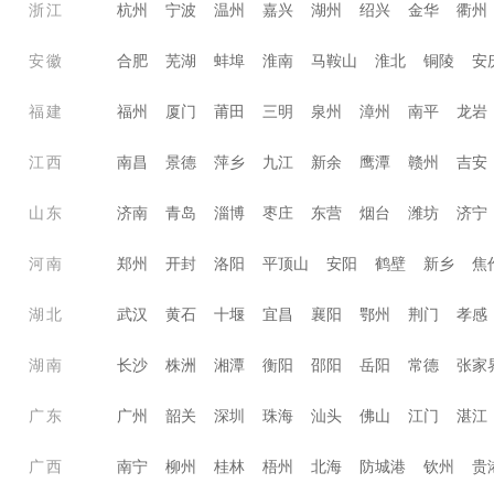
浙江
杭州
宁波
温州
嘉兴
湖州
绍兴
金华
衢州
安徽
合肥
芜湖
蚌埠
淮南
马鞍山
淮北
铜陵
安
福建
福州
厦门
莆田
三明
泉州
漳州
南平
龙岩
江西
南昌
景德
萍乡
九江
新余
鹰潭
赣州
吉安
山东
济南
青岛
淄博
枣庄
东营
烟台
潍坊
济宁
河南
郑州
开封
洛阳
平顶山
安阳
鹤壁
新乡
焦
湖北
武汉
黄石
十堰
宜昌
襄阳
鄂州
荆门
孝感
湖南
长沙
株洲
湘潭
衡阳
邵阳
岳阳
常德
张家
广东
广州
韶关
深圳
珠海
汕头
佛山
江门
湛江
广西
南宁
柳州
桂林
梧州
北海
防城港
钦州
贵