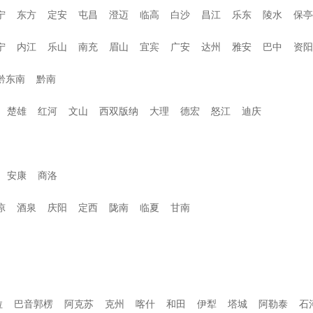
宁
东方
定安
屯昌
澄迈
临高
白沙
昌江
乐东
陵水
保亭
宁
内江
乐山
南充
眉山
宜宾
广安
达州
雅安
巴中
资阳
黔东南
黔南
楚雄
红河
文山
西双版纳
大理
德宏
怒江
迪庆
安康
商洛
凉
酒泉
庆阳
定西
陇南
临夏
甘南
拉
巴音郭楞
阿克苏
克州
喀什
和田
伊犁
塔城
阿勒泰
石