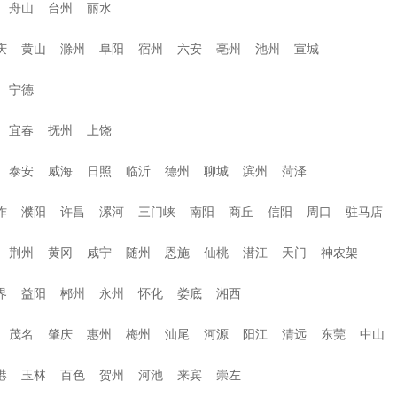
舟山
台州
丽水
庆
黄山
滁州
阜阳
宿州
六安
亳州
池州
宣城
宁德
宜春
抚州
上饶
泰安
威海
日照
临沂
德州
聊城
滨州
菏泽
作
濮阳
许昌
漯河
三门峡
南阳
商丘
信阳
周口
驻马店
荆州
黄冈
咸宁
随州
恩施
仙桃
潜江
天门
神农架
界
益阳
郴州
永州
怀化
娄底
湘西
茂名
肇庆
惠州
梅州
汕尾
河源
阳江
清远
东莞
中山
港
玉林
百色
贺州
河池
来宾
崇左