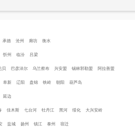
承德
沧州
廊坊
衡水
忻州
临汾
吕梁
伦贝
巴彦淖尔
乌兰察布
兴安盟
锡林郭勒盟
阿拉善盟
阜新
辽阳
盘锦
铁岭
朝阳
葫芦岛
延边
春
佳木斯
七台河
牡丹江
黑河
绥化
大兴安岭
安
盐城
扬州
镇江
泰州
宿迁